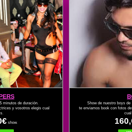
PERS
B
5 minutos de duración.
Show de nuestro boys de 
trices y vosotros elegis cual
te enviamos book con fotos de 
is.
cual
0€
160,
show.