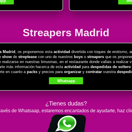
app
Wh
Streapers Madrid
ra Madrid
, os proponemos esta
actividad
divertida con toques de erotismo, 
n
show
de
streptease
con uno de nuestros
boys
o
streapers
que os proponem
ealizarse en nuestras limusinas, en el restaurante donde vallais a realizar 
arte más información hacerca de esta
actividad
para
despedidas de soltero 
rte en cuanto a
packs
y precios para
organizar
y
contratar
vuestra
despedid
Whatsapp
¿Tienes dudas?
avés de Whatsaap, estaremos encantados de ayudarte, haz click