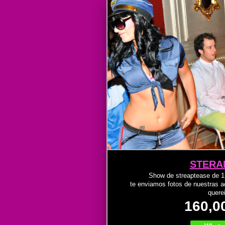
STERA
Show de streaptease de 1
te enviamos fotos de nuestras ac
quere
160,0