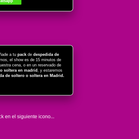
atsapp
añade a tu
pack
de
despedida de
os, el show es de 15 minutos de
vuestra cena, o en un reservado de
o soltera en
madrid
, y estaremos
a de soltero o soltera en Madrid.
 en el siguiente icono...