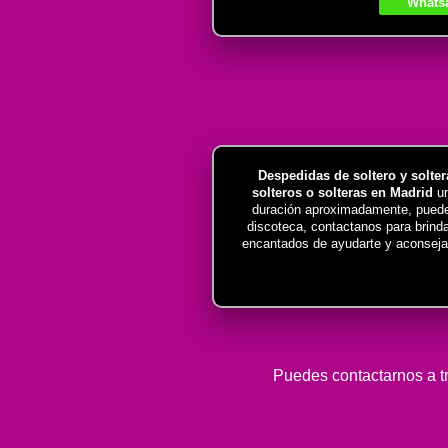
Whats
Despedidas de soltero y solte
solteros o solteras en Madrid
u
duración aproximadamente, puede r
discoteca, contactanos para brind
encantados de ayudarte y aconseja
Puedes contactarnos a tr