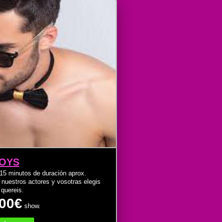
OYS
15 minutos de duración aprox.
nuestros actores y vosotras elegis
 quereis.
00€
show.