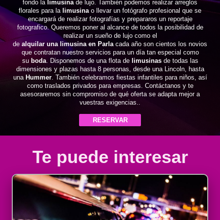
fondo la
limusina
de lujo. También podemos realizar arreglos
florales para la
limusina
o llevar un fotógrafo profesional que se
encargará de realizar fotografías y prepararos un reportaje
fotografico. Queremos poner al alcance de todos la posibilidad de
realizar un sueño de lujo como el
de
alquilar una limusina en Parla
cada año son cientos los novios
que contratan nuestro servicios para un día tan especial como
su
boda
. Disponemos de una flota de
limusinas
de todas las
dimensiones y plazas hasta 8 personas, desde una Lincoln, hasta
una
Hummer
. También celebramos fiestas infantiles para niños, así
como traslados privados para empresas. Contáctanos y te
asesoraremos sin compromiso de qué oferta se adapta mejor a
vuestras exigencias..
RESERVAR
Te puede interesar