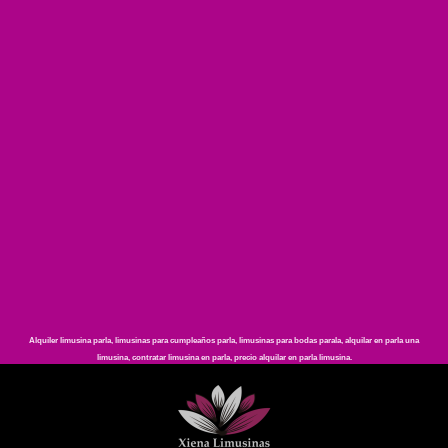
Alquiler limusina parla, limusinas para cumpleaños parla, limusinas para bodas parala, alquilar en parla una
limusina, contratar limusina en parla, precio alquilar en parla limusina.