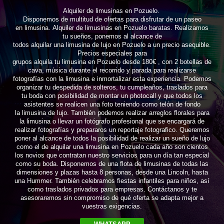
Alquiler de limusinas en Pozuelo.
Disponemos de multitud de ofertas para disfrutar de un paseo
en limusina. Alquiler de limusinas en Pozuelo baratas. Realizamos
tu sueños, ponemos al alcance de
todos alquilar una limusina de lujo en Pozuelo a un precio asequible.
Precios especiales para
grupos alquila tu limusina en Pozuelo desde 180€ , con 2 botellas de
cava, música durante el recorrido y parada para realizarse
fotografías con la limusina e inmortalizar esta experiencia. Podemos
organizar tu despedida de solteros, tu cumpleaños, traslados para
tu boda con posibilidad de montar un photocall y que todos los
asistentes se realicen una foto teniendo como telón de fondo
la limusina de lujo. También podemos realizar arreglos florales para
la limusina o llevar un fotógrafo profesional que se encargará de
realizar fotografías y prepararos un reportaje fotografico. Queremos
poner al alcance de todos la posibilidad de realizar un sueño de lujo
como el de alquilar una limusina en Pozuelo cada año son cientos
los novios que contratan nuestro servicios para un día tan especial
como su boda. Disponemos de una flota de limusinas de todas las
dimensiones y plazas hasta 8 personas, desde una Lincoln, hasta
una Hummer. También celebramos fiestas infantiles para niños, así
como traslados privados para empresas. Contáctanos y te
asesoraremos sin compromiso de qué oferta se adapta mejor a
vuestras exigencias.