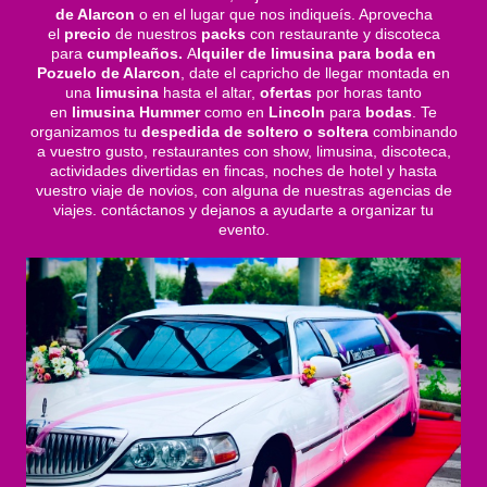
de Alarcon
o en el lugar que nos indiqueís. Aprovecha
el
precio
de nuestros
packs
con restaurante y discoteca
para
cumpleaños.
A
lquiler de limusina para boda en
Pozuelo de Alarcon
, date el capricho de llegar montada en
una
limusina
hasta el altar,
ofertas
por horas tanto
en
limusina Hummer
como en
Lincoln
para
bodas
. Te
organizamos tu
despedida de soltero o soltera
combinando
a vuestro gusto, restaurantes con show, limusina, discoteca,
actividades divertidas en fincas, noches de hotel y hasta
vuestro viaje de novios, con alguna de nuestras agencias de
viajes. contáctanos y dejanos a ayudarte a organizar tu
evento.