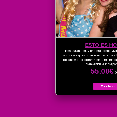
ESTO ES H
Restaurante muy original donde vivir
sorpresas que comienzan nada más lle
del show os esperaran en la misma pu
bienvenida e ir prepa
55,00€
p
Más Infor