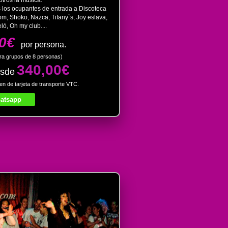
os los ocupantes de entrada a Discoteca
, Shoko, Nazca, Tifany`s, Joy eslava,
ló, Oh my club....
50€
por persona.
ara grupos de 8 personas)
340,00€
esde
en de tarjeta de transporte VTC.
atsapp