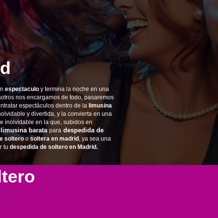
id
on
espectaculo
y termina la noche en una
sotros nos encargamos de todo, pasaremos
ntratar espectáculos dentro de la
limusina
lvidable y divertida, y la convierta en una
 inolvidable en la que, subidos en
limusina
barata
despedida de
,
para
e soltero
o
soltera en madrid
, ya sea una
r tu
despedida de soltero en Madrid.
ltero