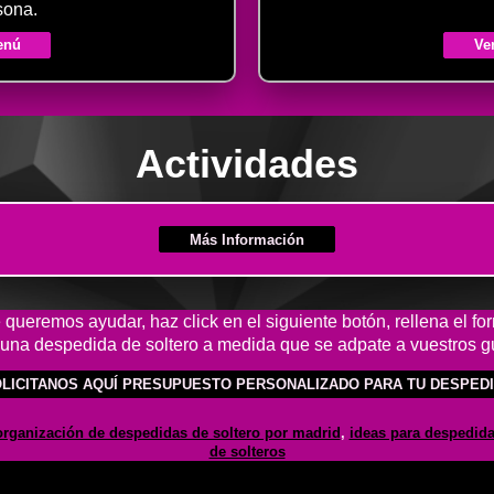
sona.
enú
Ve
Actividades
Más Información
queremos ayudar, haz click en el siguiente botón, rellena el fo
 una despedida de soltero a medida que se adpate a vuestros g
LICITANOS AQUÍ PRESUPUESTO PERSONALIZADO PARA TU DESPED
organización de despedidas de soltero por madrid
,
ideas para despedid
de solteros