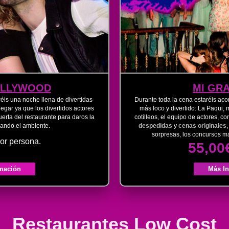
OLLYWOOD
MI GR
éis una noche llena de divertidas
Durante toda la cena estaréis ac
gar ya que los divertidos actores
más loco y divertido:
La Paqui, 
erta del restaurante para daros la
coti
lleos, el equipo de actores, c
rando el ambiente.
despedidas
y
cenas originales
,
sorpresas, los concursos m
or persona.
55,00
mación
Más I
Restaurantes Low Cost