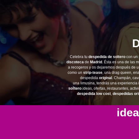
D
Celebra tu
despedida de soltero
con un
discoteca
de
Madrid
. Ésta es una de las 
a recogeros y os dejaremos después de un
como un
strip-tease
, una drag queen, ena
despedida
original
.
Champán, cava,
una limusina, tendrás una experiencia 
soltero
.ideas, ofertas, restaurantes, ac
despedida low cost
,
despedidas ori
idea