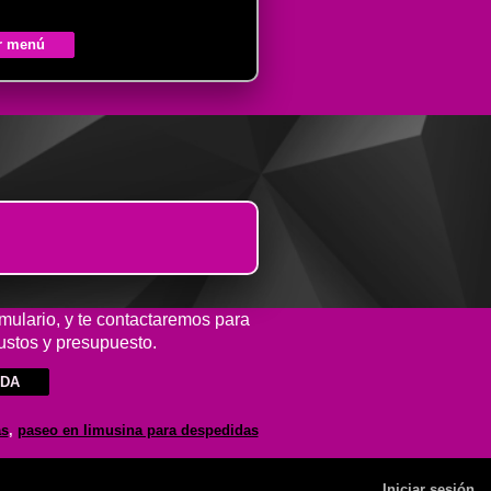
r menú
rmulario, y te contactaremos para
ustos y presupuesto.
IDA
as
,
paseo en limusina para despedidas
Iniciar sesión