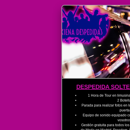
DESPEDIDA SOLTE
1 Hora de Tour en limusin
​2 Botel
​Parada para realizar fotos e
puerta
Equipo de sonido equipado c
vosotro
​Gestión gratuita para todos l
de Moda en Madrid, Freedom, S