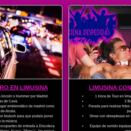
RO EN LIMUSINA
LIMUSINA CO
a lincoln o Hummer por Madrid.
​​ 1 Hora de Tour en li
las de Cava.
​2 B
n lugar emblemático de madrid como
​Parada para realizar fot
 de Alcala.
pu
on blutooh para que podaís poner
Show con streeptease en el
s la música.
os ocupantes de entrada a Discoteca
Equipo de sonido equipad
hoko, Nazca, Tifany`s, Joy eslava,
vos