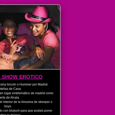
N SHOW EROTICO
musina lincoln o Hummer por Madrid.
otellas de Cava.
os en lugar emblemático de madrid como
erta de Alcala.
 interior de la limusina de streeper o
boys.
o con blutooh para que podaís poner
otros la música.