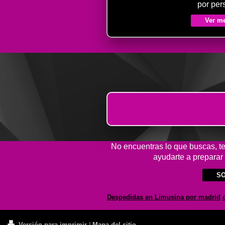
por per
Ver m
No encuentras lo que buscas, te 
ayudarte a preparar
SO
Despedidas en Limusina por madrid
Versión para imprimir
|
Mapa del sitio