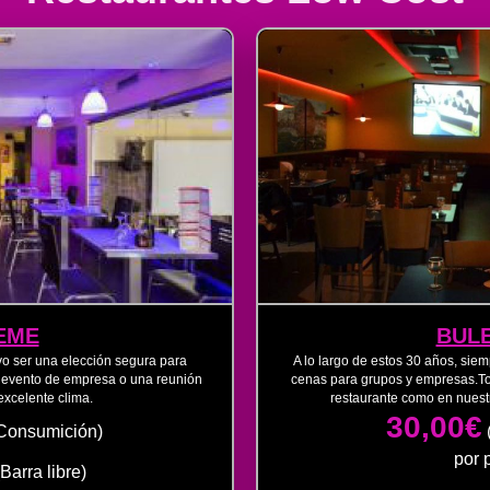
EME
BULE
vo ser una elección segura para
A lo largo de estos 30 años, si
n evento de empresa o una reunión
cenas para grupos y empresas.Tod
excelente clima.
restaurante como en nuestr
30,00€
Consumición)
por
(Barra libre)