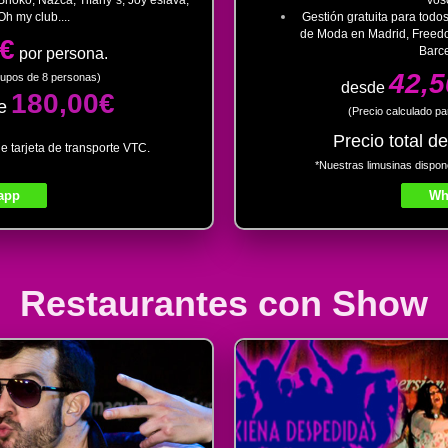
Oh my club....
​Gestión gratuita para tod
de Moda en Madrid, Freedom
0€
Barce
por persona.
42,
rupos de 8 personas)
desde
180,00€
e
​(Precio calculado p
Precio total d
e tarjeta de transporte VTC.
*Nuestras limusinas dispon
app
Wh
Restaurantes con Show