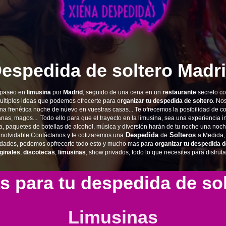
espedida de soltero Madr
 paseo en
limusina
por
Madrid
, seguido de una cena en un
restaurante
secreto c
multiples ideas que podemos ofrecerte para o
rganizar tu despedida de soltero
. No
a frenética noche de nuevo en vuestras casas...
Te ofrecemos la posibilidad de co
nas, magos... Todo ello para que el trayecto en la limusina, sea una experiencia ino
 paquetes de botellas de alcohol, música y diversión harán de tu noche una noche
Despedida
Solteros
inolvidable.
Contáctanos y te cotizaremos una
de
a Medida
tividades, podemos opfrecerte todo esto y mucho mas para
organizar tu despedida d
ginales
,
discotecas
,
limusinas
, show privados, todo lo que necesites para disfruta
s para tu despedida de so
Limusinas