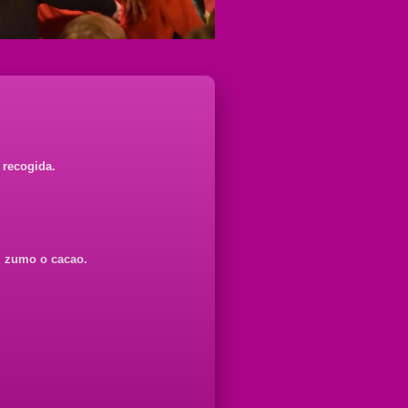
 recogida.
, zumo o cacao.