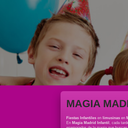
MAGIA MADR
Fiestas Infantiles
en
limusinas
en
En
Magia Madrid Infantil
, cada tar
enamorados de la magia que buscan p