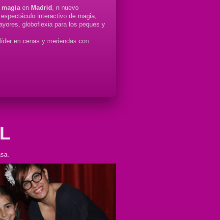
e
magia
en
Madrid
, n nuevo
espectáculo interactivo de magia,
ayores, globoflexia para los peques y
o líder en cenas y meriendas con
IL
asa.