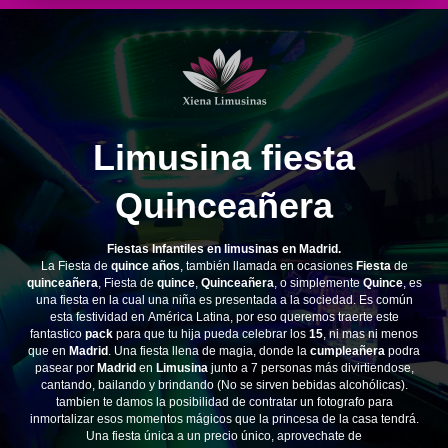
Limusina fiesta
Quinceañera
Fiestas Infantiles en limusinas en Madrid.
La Fiesta de
quince años
, también llamada en ocasiones
Fiesta
de
quinceañera
, Fiesta de
quince
,
Quinceañera
, o simplemente
Quince
, es
una fiesta en la cual una niña es presentada a la sociedad. Es común
esta festividad en América Latina, por eso queremos traerte este
fantastico
pack
para que tu hija pueda celebrar los
15
, ni mas ni menos
que en
Madrid
. Una fiesta llena de magia, donde la
cumpleañera
podra
pasear por
Madrid
en
Limusina
junto a 7 personas más divirtiendose,
cantando, bailando y brindando (No se sirven bebidas alcohólicas).
tambien te damos la posibilidad de contratar un fotografo para
inmortalizar esos momentos mágicos que la princesa de la casa tendrá.
Una fiesta única a un precio único, aprovechate de