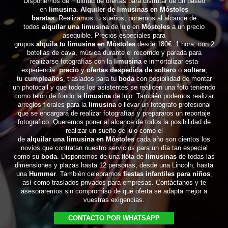
Disponemos de multitud de ofertas para disfrutar de un paseo
en
limusina
.
Alquiler de limusinas en Móstoles
baratas
. Realizamos tu sueños, ponemos al alcance de
todos
alquilar una limusina
de lujo en
Móstoles
a un precio
asequible. Precios especiales para
grupos
alquila tu limusina en Móstoles
desde 180€ 1 hora, con 2
botellas de cava, música durante el recorrido y parada para
realizarse fotografías con la
limusina
e inmortalizar esta
experiencia.
precio
y
ofertas despedida de soltero
o
soltera
,
tu
cumpleaños
, traslados para tu
boda
con posibilidad de montar
un photocall y que todos los asistentes se realicen una foto teniendo
como telón de fondo la
limusina
de lujo. También podemos realizar
arreglos florales para la
limusina
o llevar un fotógrafo profesional
que se encargará de realizar fotografías y prepararos un reportaje
fotografico. Queremos poner al alcance de todos la posibilidad de
realizar un sueño de lujo como el
de
alquilar una limusina en Móstoles
cada año son cientos los
novios que contratan nuestro servicios para un día tan especial
como su
boda
. Disponemos de una flota de
limusinas
de todas las
dimensiones y plazas hasta 12 personas, desde una Lincoln, hasta
una
Hummer
. También celebramos
fiestas infantiles para niños
,
así como traslados privados para empresas. Contáctanos y te
asesoraremos sin compromiso de qué oferta se adapta mejor a
vuestras exigencias.
CONTACTO POR WHATSAPP