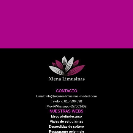
CONTACTO
Email: info@alquiler-limusinas-madrid.com
Teléfono 615 596 098
Movil/Whatsapp 657583402
NUESTRAS WEBS
Mevoydefindecurso
Viajes de estudiantes
Despedidas de soltero
Restaurante pele-mele